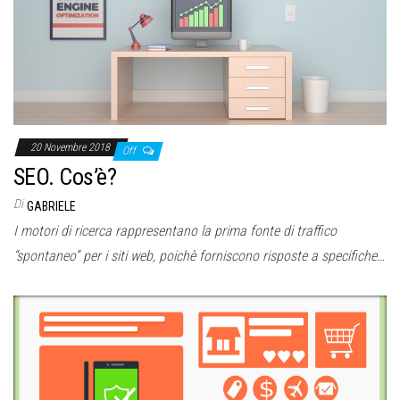
o
n
e
20 Novembre 2018
Off
SEO. Cos’è?
Di
GABRIELE
I motori di ricerca rappresentano la prima fonte di traffico
“spontaneo” per i siti web, poichè forniscono risposte a specifiche…