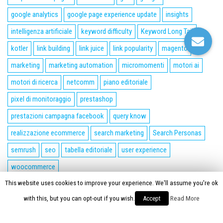
google analytics
google page experience update
insights
intelligenza artificiale
keyword difficulty
Keyword Long Tail
kotler
link building
link juice
link popularity
magento
marketing
marketing automation
micromomenti
motori ai
motori di ricerca
netcomm
piano editoriale
pixel di monitoraggio
prestashop
prestazioni campagna facebook
query know
realizzazione ecommerce
search marketing
Search Personas
semrush
seo
tabella editoriale
user experience
woocommerce
This website uses cookies to improve your experience. We'll assume you're ok
Proudly powered by
WordPress
|
Tema:
Envo Magazine
with this, but you can opt-out if you wish.
Accept
Read More