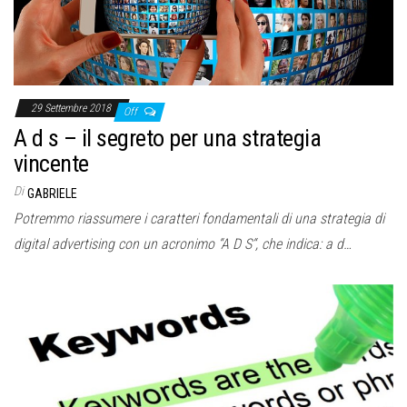
29 Settembre 2018
Off
A d s – il segreto per una strategia
vincente
Di
GABRIELE
Potremmo riassumere i caratteri fondamentali di una strategia di
digital advertising con un acronimo “A D S“, che indica: a d…