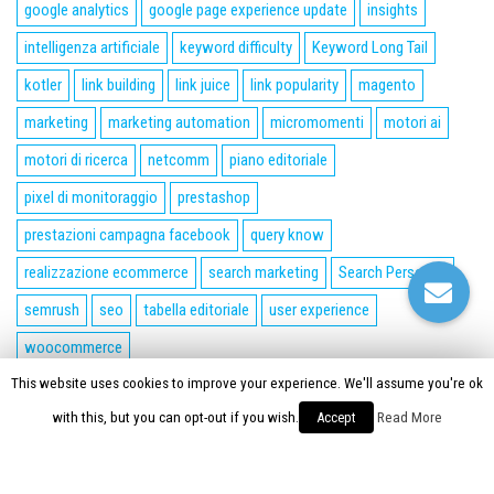
google analytics
google page experience update
insights
intelligenza artificiale
keyword difficulty
Keyword Long Tail
kotler
link building
link juice
link popularity
magento
marketing
marketing automation
micromomenti
motori ai
motori di ricerca
netcomm
piano editoriale
pixel di monitoraggio
prestashop
prestazioni campagna facebook
query know
realizzazione ecommerce
search marketing
Search Personas
semrush
seo
tabella editoriale
user experience
woocommerce
This website uses cookies to improve your experience. We'll assume you're ok
Proudly powered by
WordPress
|
Tema:
Envo Magazine
with this, but you can opt-out if you wish.
Accept
Read More