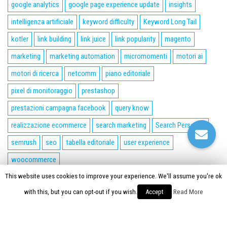
google analytics
google page experience update
insights
intelligenza artificiale
keyword difficulty
Keyword Long Tail
kotler
link building
link juice
link popularity
magento
marketing
marketing automation
micromomenti
motori ai
motori di ricerca
netcomm
piano editoriale
pixel di monitoraggio
prestashop
prestazioni campagna facebook
query know
realizzazione ecommerce
search marketing
Search Personas
semrush
seo
tabella editoriale
user experience
woocommerce
This website uses cookies to improve your experience. We'll assume you're ok
Proudly powered by
WordPress
|
Tema:
Envo Magazine
with this, but you can opt-out if you wish.
Accept
Read More