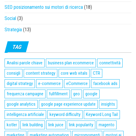
SEO posizionamento sui motori di ricerca
(18)
Social
(3)
Strategia
(13)
TAG
Analisi parole chiave
business plan ecommerce
connettività
consigli
content strategy
core web vitals
CTR
digital strategy
e-commerce
eCommerce
facebook ads
frequenza campagne
fullfillment
geo
google
google analytics
google page experience update
insights
intelligenza artificiale
keyword difficulty
Keyword Long Tail
kotler
link building
link juice
link popularity
magento
marketing
marketing automation
micromomenti
motori ai