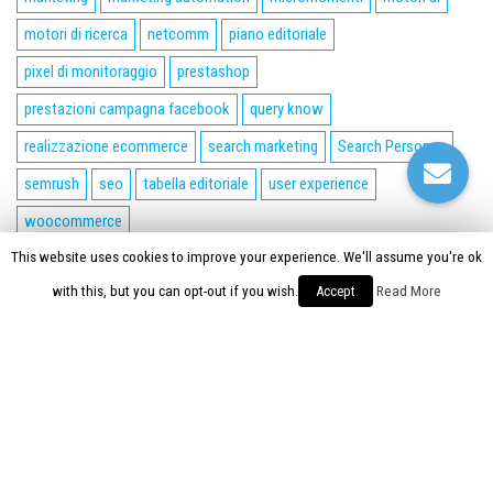
motori di ricerca
netcomm
piano editoriale
pixel di monitoraggio
prestashop
prestazioni campagna facebook
query know
realizzazione ecommerce
search marketing
Search Personas
semrush
seo
tabella editoriale
user experience
woocommerce
This website uses cookies to improve your experience. We'll assume you're ok
Proudly powered by
WordPress
|
Tema:
Envo Magazine
with this, but you can opt-out if you wish.
Accept
Read More