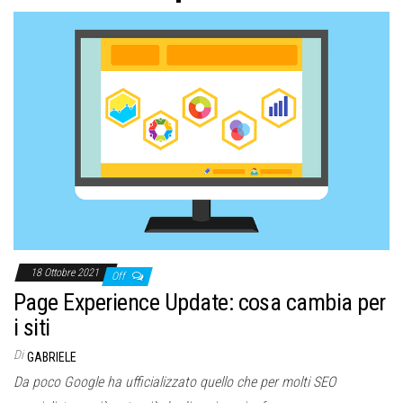
o
n
e
18 Ottobre 2021
Off
Page Experience Update: cosa cambia per
i siti
Di
GABRIELE
Da poco Google ha ufficializzato quello che per molti SEO