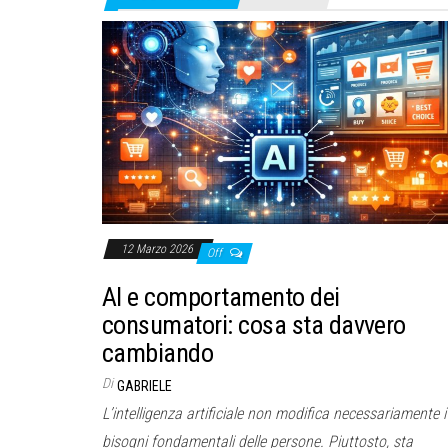
12 Marzo 2026
Off
AI e comportamento dei
consumatori: cosa sta davvero
cambiando
Di
GABRIELE
L’intelligenza artificiale non modifica necessariamente i
bisogni fondamentali delle persone. Piuttosto, sta