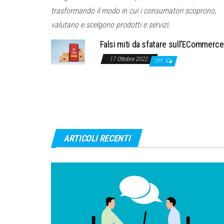
trasformando il modo in cui i consumatori scoprono,
valutano e scelgono prodotti e servizi.
Falsi miti da sfatare sull’ECommerce
17 Ottobre 2022
Off
ARTICOLI RECENTI