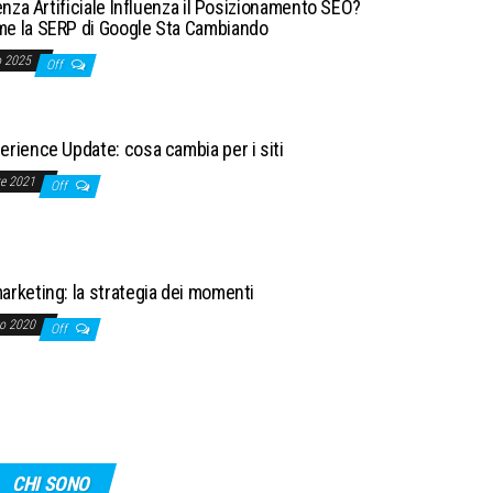
genza Artificiale Influenza il Posizionamento SEO?
e la SERP di Google Sta Cambiando
o 2025
Off
rience Update: cosa cambia per i siti
re 2021
Off
arketing: la strategia dei momenti
no 2020
Off
CHI SONO