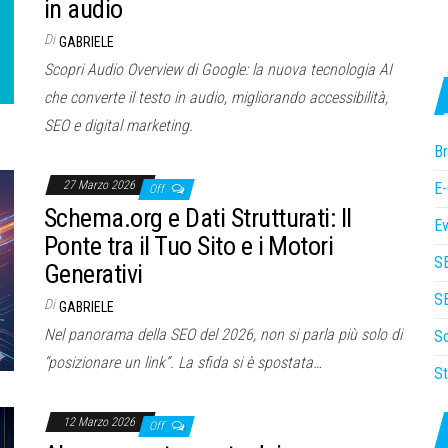
in audio
Di
GABRIELE
Scopri Audio Overview di Google: la nuova tecnologia AI
che converte il testo in audio, migliorando accessibilità,
SEO e digital marketing.
Br
27 Marzo 2026
E
Off
Schema.org e Dati Strutturati: Il
Ev
Ponte tra il Tuo Sito e i Motori
S
Generativi
SE
Di
GABRIELE
Nel panorama della SEO del 2026, non si parla più solo di
So
“posizionare un link”. La sfida si è spostata…
St
12 Marzo 2026
Off