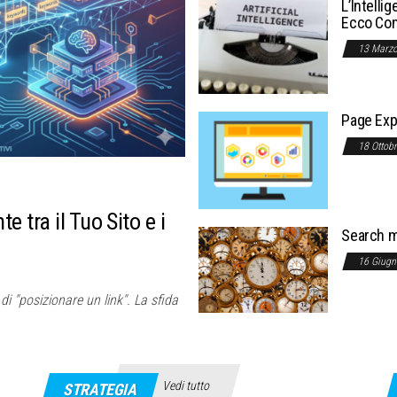
L’Intelli
Ecco Com
13 Marz
Page Expe
18 Ottob
e tra il Tuo Sito e i
Search m
16 Giug
i "posizionare un link". La sfida
Vedi tutto
STRATEGIA