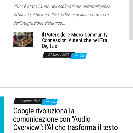
2024 è stato l'anno dell'esplorazione dell'Intelligenza
Artificiale, il biennio 2025-2026 si delinea come l'era
dell'integrazione sistemica...
Il Potere delle Micro-Community:
Connessioni Autentiche nell’Era
Digitale
27 Marzo 2025
Off
19 Marzo 2025
Off
Google rivoluziona la
comunicazione con “Audio
Overview”: l’AI che trasforma il testo