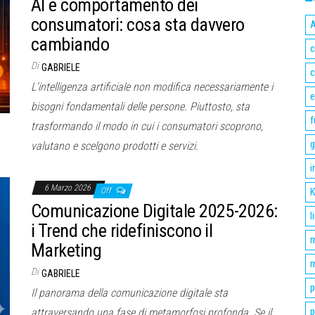
AI e comportamento dei
consumatori: cosa sta davvero
A
cambiando
c
Di
GABRIELE
c
L’intelligenza artificiale non modifica necessariamente i
bisogni fondamentali delle persone. Piuttosto, sta
f
trasformando il modo in cui i consumatori scoprono,
g
valutano e scelgono prodotti e servizi.
i
6 Marzo 2026
Off
K
Comunicazione Digitale 2025-2026:
l
i Trend che ridefiniscono il
m
Marketing
m
Di
GABRIELE
p
Il panorama della comunicazione digitale sta
p
attraversando una fase di metamorfosi profonda. Se il