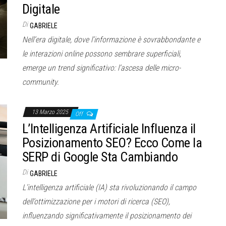
Digitale
Di
GABRIELE
Nell’era digitale, dove l’informazione è sovrabbondante e
le interazioni online possono sembrare superficiali,
emerge un trend significativo: l’ascesa delle micro-
community.
13 Marzo 2025
Off
L’Intelligenza Artificiale Influenza il
Posizionamento SEO? Ecco Come la
SERP di Google Sta Cambiando
Di
GABRIELE
L’intelligenza artificiale (IA) sta rivoluzionando il campo
dell’ottimizzazione per i motori di ricerca (SEO),
influenzando significativamente il posizionamento dei