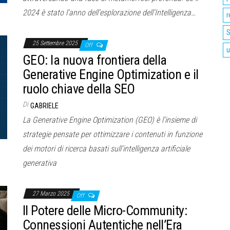
2024 è stato l’anno dell’esplorazione dell’Intelligenza…
r
S
25 Settembre 2025
Off
u
GEO: la nuova frontiera della
Generative Engine Optimization e il
ruolo chiave della SEO
Di
GABRIELE
La Generative Engine Optimization (GEO) è l’insieme di
strategie pensate per ottimizzare i contenuti in funzione
dei motori di ricerca basati sull’intelligenza artificiale
generativa
27 Marzo 2025
Off
Il Potere delle Micro-Community:
Connessioni Autentiche nell’Era