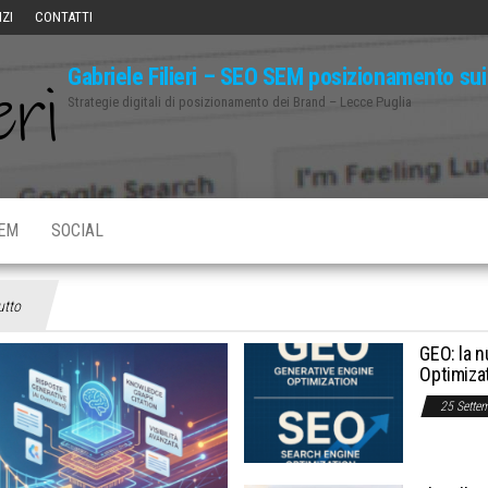
IZI
CONTATTI
Gabriele Filieri – SEO SEM posizionamento s
Strategie digitali di posizionamento dei Brand – Lecce Puglia
EM
SOCIAL
utto
GEO: la n
Optimizat
25 Sette