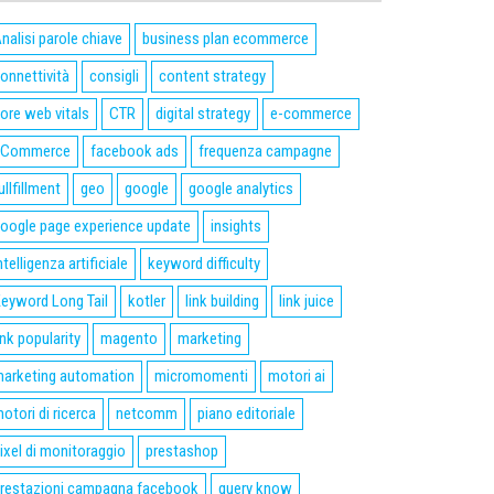
nalisi parole chiave
business plan ecommerce
onnettività
consigli
content strategy
ore web vitals
CTR
digital strategy
e-commerce
eCommerce
facebook ads
frequenza campagne
ullfillment
geo
google
google analytics
oogle page experience update
insights
ntelligenza artificiale
keyword difficulty
eyword Long Tail
kotler
link building
link juice
ink popularity
magento
marketing
arketing automation
micromomenti
motori ai
otori di ricerca
netcomm
piano editoriale
ixel di monitoraggio
prestashop
restazioni campagna facebook
query know