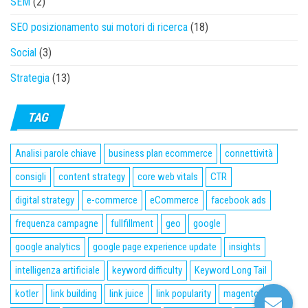
SEM
(2)
SEO posizionamento sui motori di ricerca
(18)
Social
(3)
Strategia
(13)
TAG
Analisi parole chiave
business plan ecommerce
connettività
consigli
content strategy
core web vitals
CTR
digital strategy
e-commerce
eCommerce
facebook ads
frequenza campagne
fullfillment
geo
google
google analytics
google page experience update
insights
intelligenza artificiale
keyword difficulty
Keyword Long Tail
kotler
link building
link juice
link popularity
magento