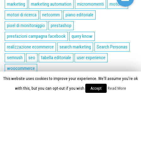
marketing
marketing automation
micromomenti
motori ai
motori di ricerca
netcomm
piano editoriale
pixel di monitoraggio
prestashop
prestazioni campagna facebook
query know
realizzazione ecommerce
search marketing
Search Personas
semrush
seo
tabella editoriale
user experience
woocommerce
This website uses cookies to improve your experience. We'll assume you're ok
Proudly powered by
WordPress
|
Tema:
Envo Magazine
with this, but you can opt-out if you wish.
Accept
Read More