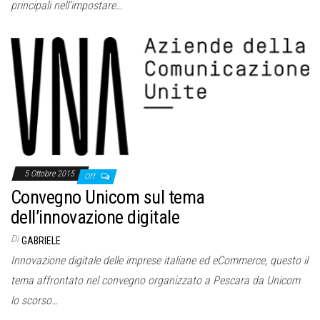
principali nell’impostare…
5 Ottobre 2015
Off
Convegno Unicom sul tema
dell’innovazione digitale
Di
GABRIELE
Innovazione digitale delle imprese italiane ed eCommerce, questo il
tema affrontato nel convegno organizzato a Pescara da Unicom
lo scorso…