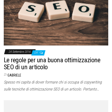
o
n
e
24 Settembre 2016
Off
Le regole per una buona ottimizzazione
SEO di un articolo
Di
GABRIELE
Spesso mi capita di dover formare chi si occupa di copywriting
sulle tecniche di ottimizzazione SEO di un articolo. Pertanto…