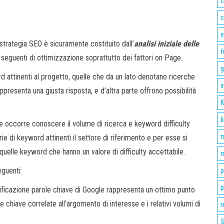
c
c
strategia SEO è sicuramente costituito dall’
analisi iniziale delle
f
i seguenti di ottimizzazione soprattutto dei fattori on Page.
g
rd attinenti al progetto, quelle che da un lato denotano ricerche
i
appresenta una giusta risposta, e d’altra parte offrono possibilità
K
l
re occorre conoscere il volume di ricerca e keyword difficulty
m
ie di keyword attinenti il settore di riferimento e per esse si
quelle keyword che hanno un valore di difficulty accettabile.
m
eguenti:
p
p
anificazione parole chiave di Google rappresenta un ottimo punto
le chiave correlate all’argomento di interesse e i relativi volumi di
r
S