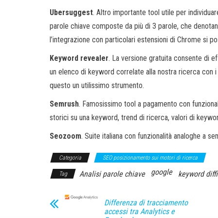
Ubersuggest
. Altro importante tool utile per individu
parole chiave composte da più di 3 parole, che denotano 
l’integrazione con particolari estensioni di Chrome si po
Keyword revealer
. La versione gratuita consente di e
un elenco di keyword correlate alla nostra ricerca con i
questo un utilissimo strumento.
Semrush
. Famosissimo tool a pagamento con funzionalità
storici su una keyword, trend di ricerca, valori di keywor
Seozoom
. Suite italiana con funzionalità analoghe a s
Categoria
SEO posizionamento sui motori di ricerca
google
Analisi parole chiave
keyword diffi
Tag
Differenza di tracciamento
accessi tra Analytics e