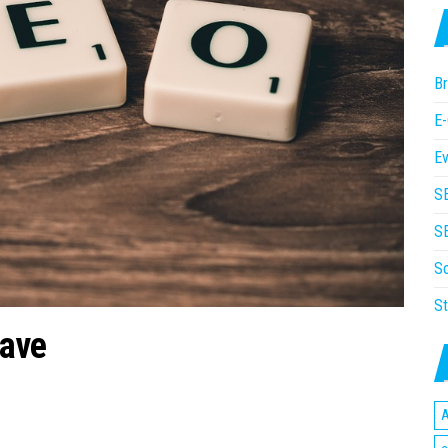
Br
E
Ev
S
SE
So
St
iave
A