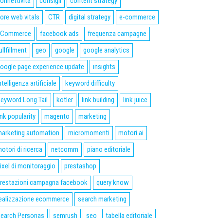
onnettività
consigli
content strategy
ore web vitals
CTR
digital strategy
e-commerce
eCommerce
facebook ads
frequenza campagne
ullfillment
geo
google
google analytics
oogle page experience update
insights
ntelligenza artificiale
keyword difficulty
eyword Long Tail
kotler
link building
link juice
ink popularity
magento
marketing
arketing automation
micromomenti
motori ai
otori di ricerca
netcomm
piano editoriale
ixel di monitoraggio
prestashop
restazioni campagna facebook
query know
ealizzazione ecommerce
search marketing
earch Personas
semrush
seo
tabella editoriale