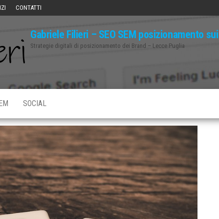
IZI
CONTATTI
Gabriele Filieri – SEO SEM posizionamento s
Strategie digitali di posizionamento dei Brand – Lecce Puglia
EM
SOCIAL