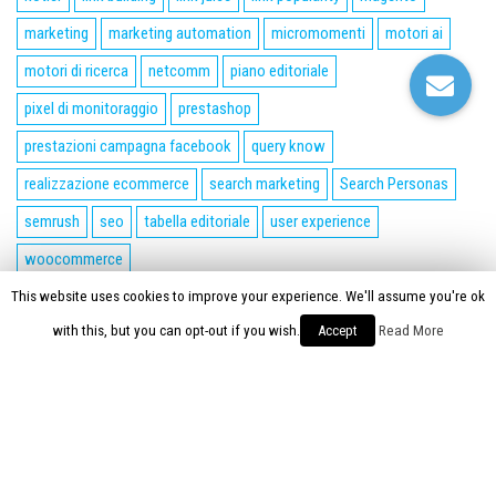
marketing
marketing automation
micromomenti
motori ai
motori di ricerca
netcomm
piano editoriale
pixel di monitoraggio
prestashop
prestazioni campagna facebook
query know
realizzazione ecommerce
search marketing
Search Personas
semrush
seo
tabella editoriale
user experience
woocommerce
This website uses cookies to improve your experience. We'll assume you're ok
Proudly powered by
WordPress
|
Tema:
Envo Magazine
with this, but you can opt-out if you wish.
Accept
Read More