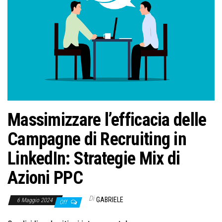
o
n
e
Massimizzare l’efficacia delle
Campagne di Recruiting in
LinkedIn: Strategie Mix di
Azioni PPC
Di
GABRIELE
6 Maggio 2024
Off