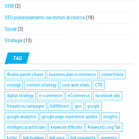
SEM
(2)
SEO posizionamento sui motori di ricerca
(18)
Social
(3)
Strategia
(13)
TAG
Analisi parole chiave
business plan ecommerce
connettività
consigli
content strategy
core web vitals
CTR
digital strategy
e-commerce
eCommerce
facebook ads
frequenza campagne
fullfillment
geo
google
google analytics
google page experience update
insights
intelligenza artificiale
keyword difficulty
Keyword Long Tail
kotler
link building
link juice
link popularity
magento